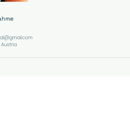
ahme
rdi@gmail.com
 Austria