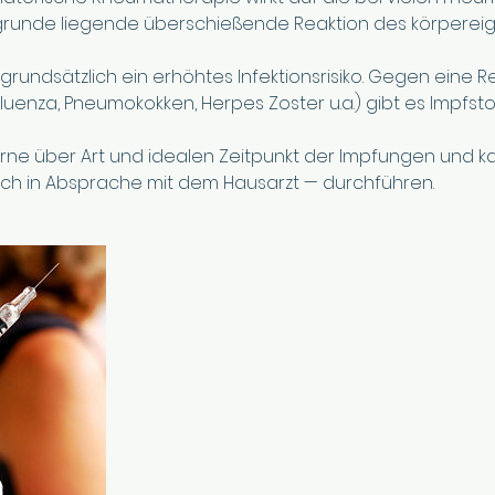
grunde liegende überschießende Reaktion des körperei
rundsätzlich ein erhöhtes Infektionsrisiko. Gegen eine R
luenza, Pneumokokken, Herpes Zoster u.a.) gibt es Impfstof
erne über Art und idealen Zeitpunkt der Impfungen und 
ch in Absprache mit dem Hausarzt — durchführen.