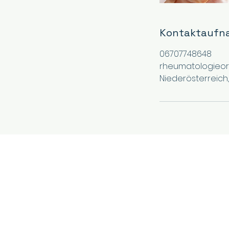
Kontaktaufn
06707748648
rheumatologieo
Niederösterreich,