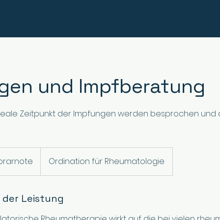
gen und Impfberatung
 ideale Zeitpunkt der Impfungen werden besprochen und
te
orarnote
Ordination für Rheumatologie
 der Leistung
torische Rheumatherapie wirkt auf die bei vielen rheu