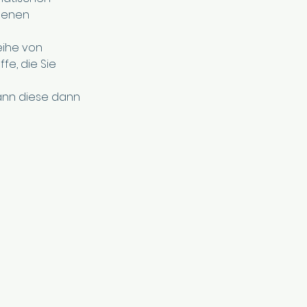
genen
eihe von
fe, die Sie
kann diese dann